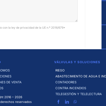
o con la ley de privacidad de la UE n.º 2016/679*
O
VÁLVULAS Y SOLUCIONES
SOMOS
RIEGO
ACIONES
ABASTECIMIENTO DE AGUA E IN
NES DE VENTA
CONTADORES
OS
CONTRA INCENDIOS
TELEGESTIÓN Y TELELECTURA
ht 2016 –
2026
 derechos reservados