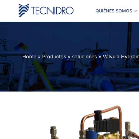
Skip
to
QUIÉNES SOMOS
content
Home
»
Productos y soluciones
»
Válvula Hydrom