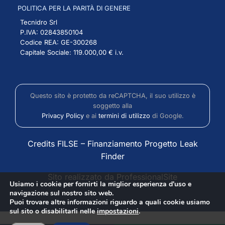
POLITICA PER LA PARITÀ DI GENERE
Tecnidro Srl
P.IVA: 02843850104
Codice REA: GE-300268
Capitale Sociale: 119.000,00 € i.v.
Questo sito è protetto da reCAPTCHA, il suo utilizzo è
soggetto alla
Privacy Policy
e ai
termini di utilizzo
di Google.
Credits FILSE
–
Finanziamento Progetto Leak
Finder
Sito realizzato da ProfessionalSite
Usiamo i cookie per fornirti la miglior esperienza d'uso e
navigazione sul nostro sito web.
Puoi trovare altre informazioni riguardo a quali cookie usiamo
sul sito o disabilitarli nelle
impostazioni
.